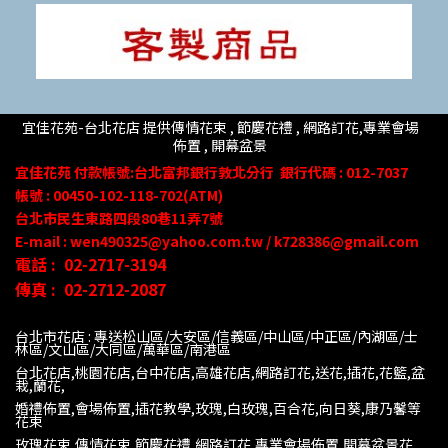
宜佳花苑-台北花店 提供傳情花束 , 節慶花禮 , 網路訂花,
專業會場
佈置 ,
開幕盆景
宜佳花苑
付款帳號
:台北富邦銀行敦北分行
銀行代碼 : 012-7037
帳號 : 00450-102-118-702(ATM)
台北市民生東路四段80
巷
11
弄
7號
E-mail : wen490325@yahoo.com.tw / k728386@gmail.com
電話 :
02-2717-3194
傳真 :
02-2712-2087
台北市花店 : 專送松山區/大安區/信義區/中山區/中正區/內湖區/士
林區/文山區/大同
區/萬華區/南港區
台北花店,桃園花店,台中花店,高雄花店,網路訂花,送花,插花,花籃,盆
栽,蘭花,
婚禮佈置,會場佈置,插花教學,玫瑰,白玫瑰,百合花,向日葵,康乃馨等
花束
玫瑰花束,傳情花束,節慶花禮,網路訂花,專業會場佈置,開幕盆景花