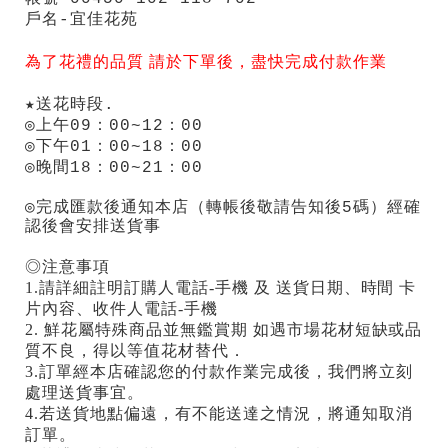
戶名-宜佳花苑
為了花禮的品質 請於下單後，盡快完成付款作業
★送花時段.
◎上午09：00~12：00
◎下午01：00~18：00
◎晚間18：00~21：00
◎完成匯款後通知本店（轉帳後敬請告知後5碼）
經確
認後會安排送貨事
◎注意事項
1.請詳細註明訂購人電話-手機 及 送貨日期、時間 卡
片內容、收件人電話-手機
2. 鮮花屬特殊商品並無鑑賞期 如遇市場花材短缺或品
質不良，得以等值花材替代．
3.訂單經本店確認您的付款作業完成後，我們將立刻
處理送貨事宜。
4.若送貨地點偏遠，有不能送達之情況，將通知取消
訂單。