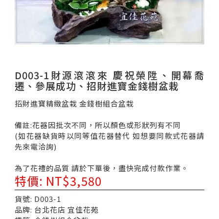
D003-1財源滾滾來 慶祝榮陞、開幕喬
遷、參展成功、招財進寶金錢樹盆栽
招財進寶精緻盆栽 金錢樹組合盆栽
備註:花器因批次不同，所以顏色或形狀列有不同
(如花器缺貨時以同等值花器替代 如想要同款式花器請
先來電洽詢)
為了花禮的品質 請於下單後，盡快完成付款作業。
特價: NT$3,580
貨號: D003-1
品牌: 台北花店 宜佳花苑