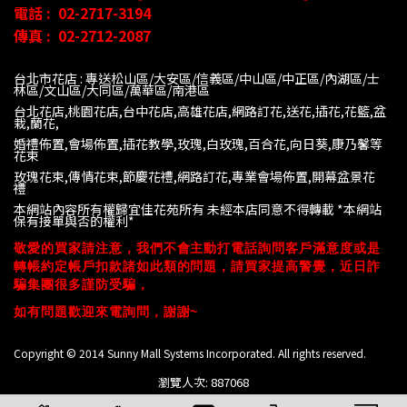
電話 :
02-2717-3194
傳真 :
02-2712-2087
台北市花店 : 專送松山區/大安區/信義區/中山區/中正區/內湖區/士
林區/文山區/大同
區/萬華區/南港區
台北花店,桃園花店,台中花店,高雄花店,網路訂花,送花,插花,花籃,盆
栽,蘭花,
婚禮佈置,會場佈置,插花教學,玫瑰,白玫瑰,百合花,向日葵,康乃馨等
花束
玫瑰花束,傳情花束,節慶花禮,網路訂花,專業會場佈置,開幕盆景花
禮
本網站內容所有權歸宜佳花苑所有 未經本店同意不得轉載 *
本網站
保有接單與否的權利*
敬愛的買家請注意，我們不會主動打電話詢問客戶滿意度或是
轉帳約定帳戶扣款諸如此類的問題，請買家提高警覺，近日詐
騙集團很多謹防受騙，
如有問題歡迎來電詢問，謝謝~
Copyright © 2014 Sunny Mall Systems Incorporated. All rights reserved.
瀏覽人次: 887068