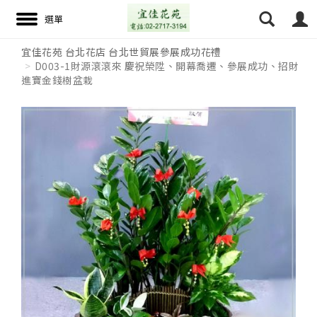
宜佳花苑 台北花店 台北世貿展參展成功花禮
D003-1財源滾滾來 慶祝榮陞、開幕喬遷、參展成功、招財
進寶金錢樹盆栽
搜尋