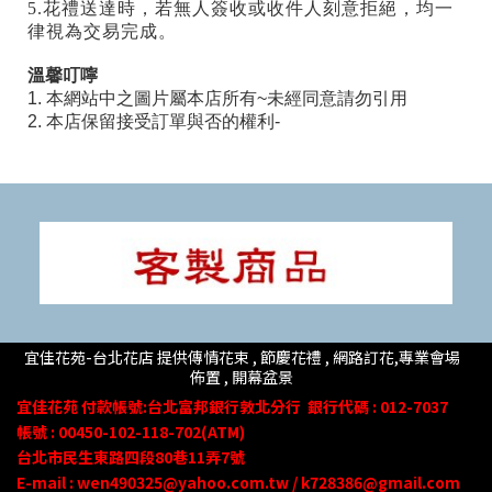
5.花禮送達時，若無人簽收或收件人刻意拒絕，均一
律視為交易完成。
溫馨叮嚀
1. 本網站中之圖片屬本店所有~未經同意請勿引用
2. 本店保留接受訂單與否的權利-
宜佳花苑-台北花店 提供傳情花束 , 節慶花禮 , 網路訂花,
專業會場
佈置 ,
開幕盆景
宜佳花苑
付款帳號
:台北富邦銀行敦北分行
銀行代碼 : 012-7037
帳號 : 00450-102-118-702(ATM)
台北市民生東路四段80
巷
11
弄
7號
E-mail : wen490325@yahoo.com.tw / k728386@gmail.com