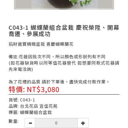
C043-1 蝴蝶蘭組合盆栽 慶祝榮陞、開幕
喬遷、參展成功
招財進寶精緻盆栽 喜慶蝴蝶蘭花
備註:花器因批次不同，所以顏色或形狀列有不同
(如花器缺貨時以同等值花器替代 如想要同款式花器請
先來電洽詢)
為了花禮的品質 請於下單後，盡快完成付款作業。
特價: NT$3,080
貨號: C043-1
品牌: 台北花店 宜佳花苑
標籤: 蝴蝶蘭組合盆栽
數量: