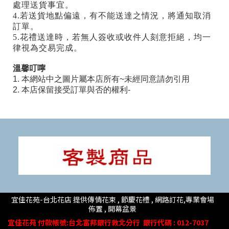
處理送貨事宜。
4.若送貨地點偏遠，有不能送達之情況，將通知取消
訂單。
5.花禮送達時，若無人簽收或收件人刻意拒絕，均一
律視為交易完成。
溫馨叮嚀
1. 本網站中之圖片屬本店所有~未經同意請勿引用
2. 本店保留接受訂單與否的權利-
宜佳花苑-台北花店 提供傳情花束 , 節慶花禮 , 網路訂花,
專業會場
佈置 ,
開幕盆景
宜佳花苑
付款帳號
:台北富邦銀行敦北分行
銀行代碼 : 012-7037