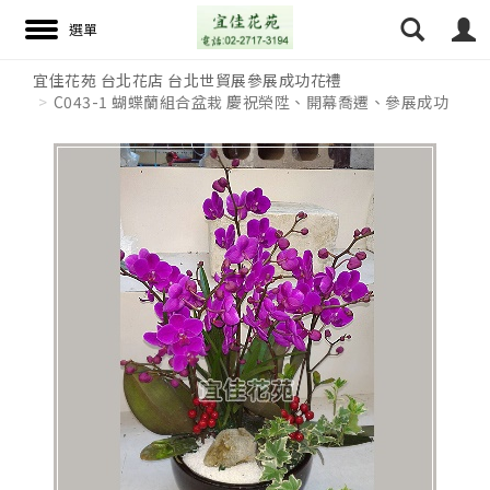
宜佳花苑 台北花店 台北世貿展參展成功花禮
C043-1 蝴蝶蘭組合盆栽 慶祝榮陞、開幕喬遷、參展成功
搜尋