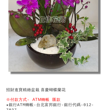
招財進寶精緻盆栽 喜慶蝴蝶蘭花
ATM
※付款方式-
轉帳
匯款
★銀行ATM轉帳-台北富邦銀行-銀行代碼-012-