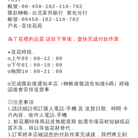
7037
帳號-00-450-102-118-702
匯款轉帳-台北富邦銀行 敦化分行
帳號-00450-102-118-702
戶名-宜佳花苑
為了花禮的品質 請於下單後，盡快完成付款作業
★送花時段.
◎上午09：00~12：00
◎下午01：00~18：00
◎晚間18：00~21：00
◎完成匯款後通知本店（轉帳後敬請告知後5碼）
經確
認後會安排送貨事
◎注意事項
1.請詳細註明訂購人電話-手機 及 送貨日期、時間 卡
片內容、收件人電話-手機
2. 鮮花屬特殊商品並無鑑賞期 如遇市場花材短缺或品
質不良，得以等值花材替代．
3.訂單經本店確認您的付款作業完成後，我們將立刻