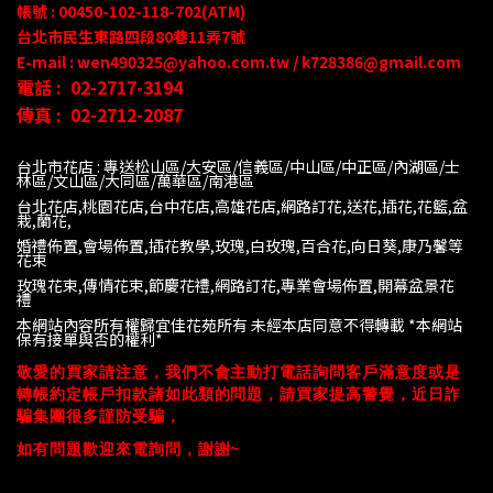
帳號 : 00450-102-118-702(ATM)
台北市民生東路四段80
巷
11
弄
7號
E-mail : wen490325@yahoo.com.tw / k728386@gmail.com
電話 :
02-2717-3194
傳真 :
02-2712-2087
台北市花店 : 專送松山區/大安區/信義區/中山區/中正區/內湖區/士
林區/文山區/大同
區/萬華區/南港區
台北花店,桃園花店,台中花店,高雄花店,網路訂花,送花,插花,花籃,盆
栽,蘭花,
婚禮佈置,會場佈置,插花教學,玫瑰,白玫瑰,百合花,向日葵,康乃馨等
花束
玫瑰花束,傳情花束,節慶花禮,網路訂花,專業會場佈置,開幕盆景花
禮
本網站內容所有權歸宜佳花苑所有 未經本店同意不得轉載 *
本網站
保有接單與否的權利*
敬愛的買家請注意，我們不會主動打電話詢問客戶滿意度或是
轉帳約定帳戶扣款諸如此類的問題，請買家提高警覺，近日詐
騙集團很多謹防受騙，
如有問題歡迎來電詢問，謝謝~