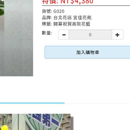
特價: NT$4,380
貨號: G020
品牌: 台北花店 宜佳花苑
標籤: 開幕祝賀高架花籃
數量:
加入購物車