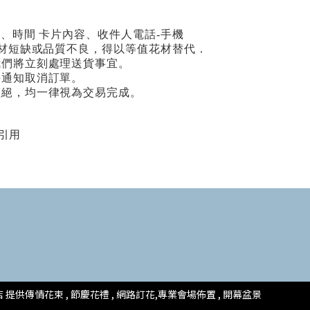
期、時間 卡片內容、收件人電話-手機
場花材短缺或品質不良，得以等值花材替代．
我們將立刻處理送貨事宜。
將通知取消訂單。
拒絕，均一律視為交易完成。
引用
提供傳情花束 , 節慶花禮 , 網路訂花,
專業會場佈置 ,
開幕盆景