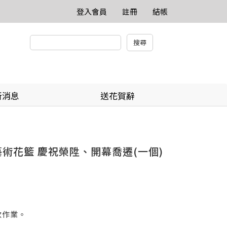
登入會員
註冊
結帳
新消息
送花賀辭
藝術花籃 慶祝榮陞、開幕喬遷(一個)
款作業。