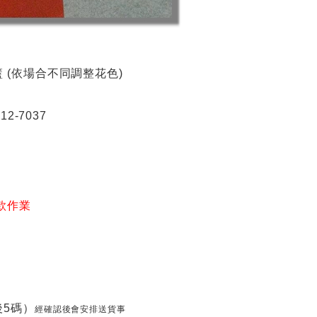
籃
(依場合不同調整花色)
2-7037
款作業
5碼）
經確認後會安排送貨事