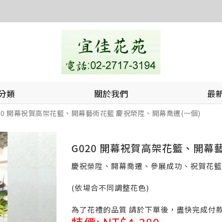
分類
關於我們
最
20 開幕祝賀高架花籃、開幕藝術花籃 慶祝榮陞、開幕喬遷(一個)
G020 開幕祝賀高架花籃、開幕
慶祝榮陞、開幕喬遷、參展成功、祝賀花籃
(依場合不同調整花色)
為了花禮的品質 請於下單後，盡快完成付