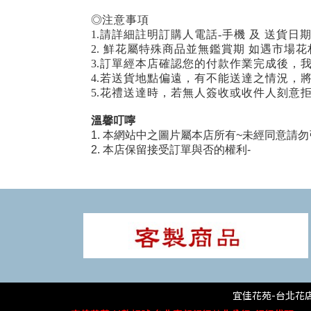
◎注意事項
1.請詳細註明訂購人電話-手機 及 送貨日
2. 鮮花屬特殊商品並無鑑賞期 如遇市
3.訂單經本店確認您的付款作業完成後，
4.若送貨地點偏遠，有不能送達之情況，
5.花禮送達時，若無人簽收或收件人刻意
溫馨叮嚀
1. 本網站中之圖片屬本店所有~未經同意請勿
2. 本店保留接受訂單與否的權利-
宜佳花苑-台北花店 