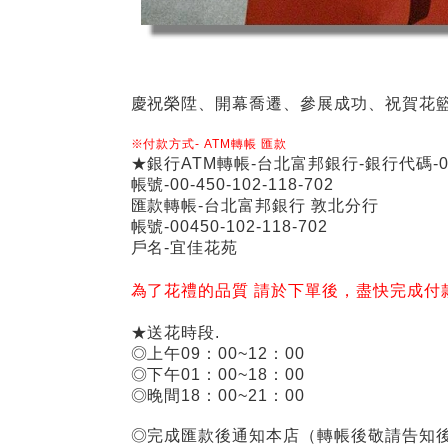
慶祝榮陞、開幕喬遷、參展成功、祝賀花
※付款方式-
ATM
轉帳
匯款
★銀行ATM轉帳-台北富邦銀行-銀行代碼-01
帳號-00-450-102-118-702
匯款轉帳-台北富邦銀行 敦北分行
帳號-00450-102-118-702
戶名-宜佳花苑
為了花禮的品質 請於下單後，盡快完成付
★送花時段.
◎上午09：00~12：00
◎下午01：00~18：00
◎晚間18：00~21：00
◎完成匯款後通知本店（轉帳後敬請告知後