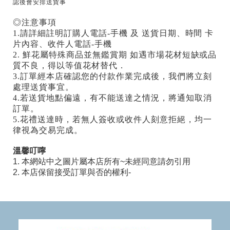
認後會安排送貨事
◎注意事項
1.請詳細註明訂購人電話-手機 及 送貨日期、時間 卡
片內容、收件人電話-手機
2. 鮮花屬特殊商品並無鑑賞期 如遇市場花材短缺或品
質不良，得以等值花材替代．
3.訂單經本店確認您的付款作業完成後，我們將立刻
處理送貨事宜。
4.若送貨地點偏遠，有不能送達之情況，將通知取消
訂單。
5.花禮送達時，若無人簽收或收件人刻意拒絕，均一
律視為交易完成。
溫馨叮嚀
1. 本網站中之圖片屬本店所有~未經同意請勿引用
2. 本店保留接受訂單與否的權利-