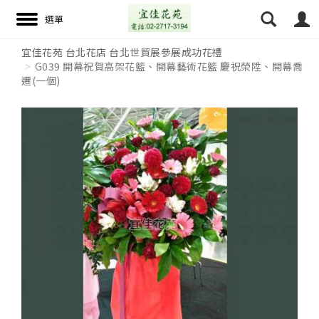
宜佳花苑 台北花店 台北世貿展參展成功花禮
G039 開幕祝賀高架花籃、開幕藝術花籃 慶祝榮陞、開幕喬
遷(一個)
搜尋