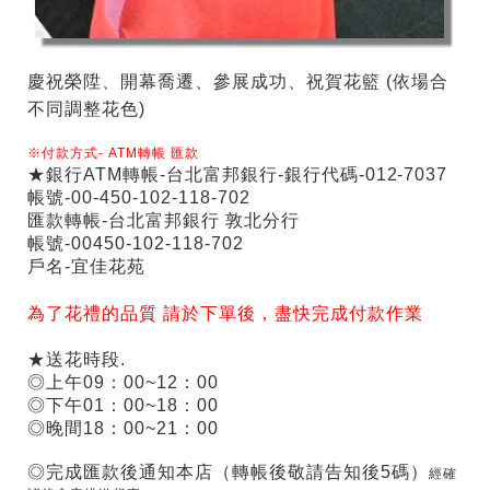
慶祝榮陞、開幕喬遷、參展成功、祝賀花籃
(依場合
不同調整花色)
※付款方式-
ATM
轉帳
匯款
★銀行ATM轉帳-台北富邦銀行-銀行代碼-012-7037
帳號-00-450-102-118-702
匯款轉帳-台北富邦銀行 敦北分行
帳號-00450-102-118-702
戶名-宜佳花苑
為了花禮的品質 請於下單後，盡快完成付款作業
★送花時段.
◎上午09：00~12：00
◎下午01：00~18：00
◎晚間18：00~21：00
◎完成匯款後通知本店（轉帳後敬請告知後5碼）
經確