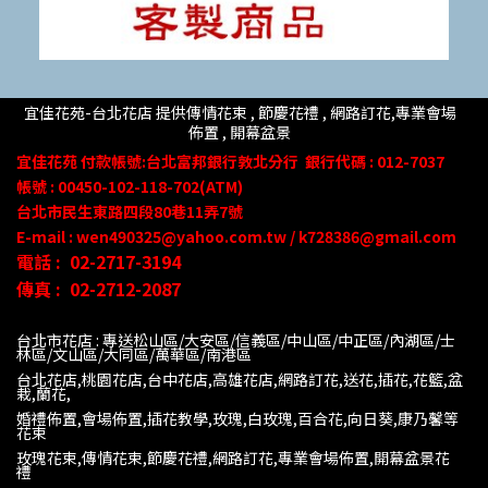
宜佳花苑-台北花店 提供傳情花束 , 節慶花禮 , 網路訂花,
專業會場
佈置 ,
開幕盆景
宜佳花苑
付款帳號
:台北富邦銀行敦北分行
銀行代碼 : 012-7037
帳號 : 00450-102-118-702(ATM)
台北市民生東路四段80
巷
11
弄
7號
E-mail : wen490325@yahoo.com.tw / k728386@gmail.com
電話 :
02-2717-3194
傳真 :
02-2712-2087
台北市花店 : 專送松山區/大安區/信義區/中山區/中正區/內湖區/士
林區/文山區/大同
區/萬華區/南港區
台北花店,桃園花店,台中花店,高雄花店,網路訂花,送花,插花,花籃,盆
栽,蘭花,
婚禮佈置,會場佈置,插花教學,玫瑰,白玫瑰,百合花,向日葵,康乃馨等
花束
玫瑰花束,傳情花束,節慶花禮,網路訂花,專業會場佈置,開幕盆景花
禮