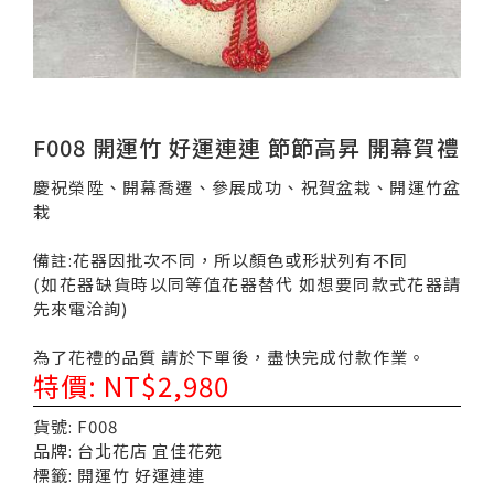
F008 開運竹 好運連連 節節高昇 開幕賀禮
慶祝榮陞、開幕喬遷、參展成功、祝賀盆栽、開運竹盆
栽
備註:花器因批次不同，所以顏色或形狀列有不同
(如花器缺貨時以同等值花器替代 如想要同款式花器請
先來電洽詢)
為了花禮的品質 請於下單後，盡快完成付款作業。
特價: NT$2,980
貨號: F008
品牌: 台北花店 宜佳花苑
標籤: 開運竹 好運連連