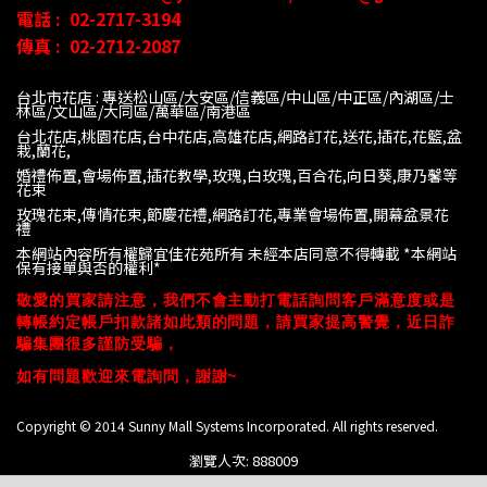
電話 :
02-2717-3194
傳真 :
02-2712-2087
台北市花店 : 專送松山區/大安區/信義區/中山區/中正區/內湖區/士
林區/文山區/大同
區/萬華區/南港區
台北花店,桃園花店,台中花店,高雄花店,網路訂花,送花,插花,花籃,盆
栽,蘭花,
婚禮佈置,會場佈置,插花教學,玫瑰,白玫瑰,百合花,向日葵,康乃馨等
花束
玫瑰花束,傳情花束,節慶花禮,網路訂花,專業會場佈置,開幕盆景花
禮
本網站內容所有權歸宜佳花苑所有 未經本店同意不得轉載 *
本網站
保有接單與否的權利*
敬愛的買家請注意，我們不會主動打電話詢問客戶滿意度或是
轉帳約定帳戶扣款諸如此類的問題，請買家提高警覺，近日詐
騙集團很多謹防受騙，
如有問題歡迎來電詢問，謝謝~
Copyright © 2014 Sunny Mall Systems Incorporated. All rights reserved.
瀏覽人次: 888009