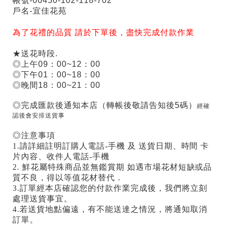
帳號-00450-102-118-702
戶名-宜佳花苑
為了花禮的品質 請於下單後，盡快完成付款作業
★送花時段.
◎上午09：00~12：00
◎下午01：00~18：00
◎晚間18：00~21：00
◎完成匯款後通知本店（轉帳後敬請告知後5碼）
經確
認後會安排送貨事
◎注意事項
1.請詳細註明訂購人電話-手機 及 送貨日期、時間 卡
片內容、收件人電話-手機
2. 鮮花屬特殊商品並無鑑賞期 如遇市場花材短缺或品
質不良，得以等值花材替代．
3.訂單經本店確認您的付款作業完成後，我們將立刻
處理送貨事宜。
4.若送貨地點偏遠，有不能送達之情況，將通知取消
訂單。