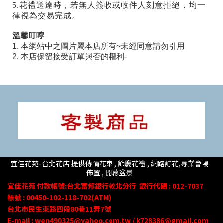
5.花禮送達時，若無人簽收或收件人刻意拒絕，均一
律視為交易完成。
溫馨叮嚀
1. 本網站中之圖片屬本店所有~未經同意請勿引用
2. 本店保留接受訂單與否的權利-
宜佳花苑-台北花店 提供傳情花束 , 節慶花禮 , 網路訂花,
專業會場
佈置 ,
開幕盆景
宜佳花苑
付款帳號
:台北富邦銀行敦北分行
銀行代碼 : 012-7037
帳號 : 00450-102-118-702(ATM)
台北市民生東路四段80
巷
11
弄
7號
E-mail : wen490325@yahoo.com.tw / k728386@gmail.com