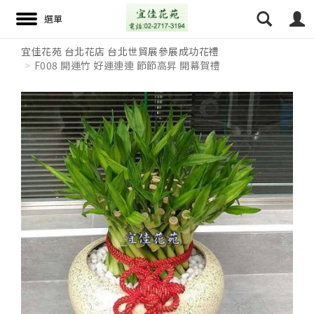
宜佳花苑 台北花店 台北世貿展參展成功花禮
F008 開運竹 好運連連 節節高昇 開幕賀禮
搜尋