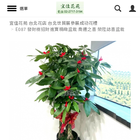
宜佳花苑 台北花店 台北世貿展參展成功花禮
E087 發財樹招財進寶精緻盆栽 喬遷之喜 榮陞誌喜盆栽
搜尋