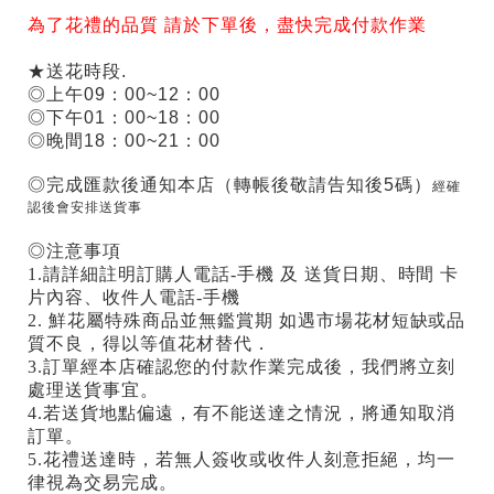
為了花禮的品質 請於下單後，盡快完成付款作業
★送花時段.
◎上午09：00~12：00
◎下午01：00~18：00
◎晚間18：00~21：00
◎完成匯款後通知本店（轉帳後敬請告知後5碼）
經確
認後會安排送貨事
◎注意事項
1.請詳細註明訂購人電話-手機 及 送貨日期、時間 卡
片內容、收件人電話-手機
2. 鮮花屬特殊商品並無鑑賞期 如遇市場花材短缺或品
質不良，得以等值花材替代．
3.訂單經本店確認您的付款作業完成後，我們將立刻
處理送貨事宜。
4.若送貨地點偏遠，有不能送達之情況，將通知取消
訂單。
5.花禮送達時，若無人簽收或收件人刻意拒絕，均一
律視為交易完成。