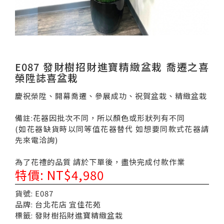
E087 發財樹招財進寶精緻盆栽 喬遷之喜
榮陞誌喜盆栽
慶祝榮陞、開幕喬遷、參展成功、祝賀盆栽、精緻盆栽
備註:花器因批次不同，所以顏色或形狀列有不同
(如花器缺貨時以同等值花器替代 如想要同款式花器請
先來電洽詢)
為了花禮的品質 請於下單後，盡快完成付款作業
特價: NT$4,980
貨號: E087
品牌: 台北花店 宜佳花苑
標籤: 發財樹招財進寶精緻盆栽