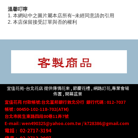
溫馨叮嚀
1. 本網站中之圖片屬本店所有~未經同意請勿引用
2. 本店保留接受訂單與否的權利
宜佳花苑-台北花店 提供傳情花束 , 節慶花禮 , 網路訂花,
專業會場
佈置 ,
開幕盆景
宜佳花苑
付款帳號
:台北富邦銀行敦北分行
銀行代碼 : 012-7037
帳號 : 00450-102-118-702(ATM)
台北市民生東路四段80
巷
11
弄
7號
E-mail : wen490325@yahoo.com.tw / k728386@gmail.com
電話 :
02-2717-3194