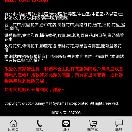
傳真 :
02-2712-2087
台北市花店 : 專送松山區/大安區/信義區/中山區/中正區/內湖區/士
林區/文山區/大同
區/萬華區/南港區
台北花店,桃園花店,台中花店,高雄花店,網路訂花,送花,插花,花籃,盆
栽,蘭花,
婚禮佈置,會場佈置,插花教學,玫瑰,白玫瑰,百合花,向日葵,康乃馨等
花束
玫瑰花束,傳情花束,節慶花禮,網路訂花,專業會場佈置,開幕盆景花
禮
本網站內容所有權歸宜佳花苑所有 未經本店同意不得轉載 *
本網站
保有接單與否的權利*
敬愛的買家請注意，我們不會主動打電話詢問客戶滿意度或是
轉帳約定帳戶扣款諸如此類的問題，請買家提高警覺，近日詐
騙集團很多謹防受騙，
如有問題歡迎來電詢問，謝謝~
Copyright © 2014 Sunny Mall Systems Incorporated. All rights reserved.
瀏覽人次: 887003
回首頁
電話
LINE
購物車
訊息