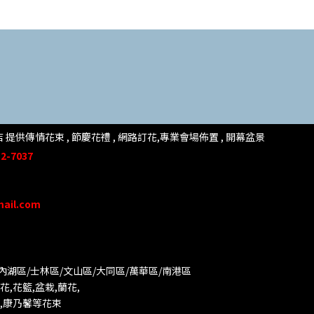
提供傳情花束 , 節慶花禮 , 網路訂花,
專業會場佈置 ,
開幕盆景
2-7037
mail.com
/內湖區/士林區/文山區/大同
區/萬華區/南港區
,花籃,盆栽,蘭花,
葵,康乃馨等花束