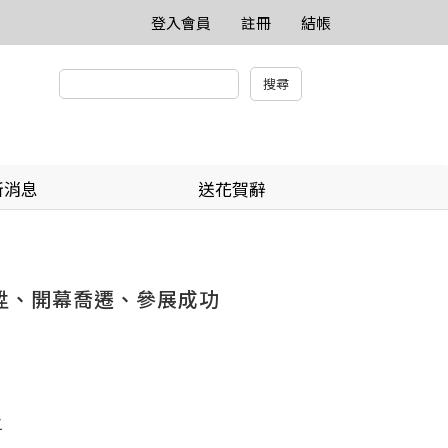
登入會員
註冊
結帳
新消息
送花賀辭
榮陞、開幕喬遷、參展成功
之