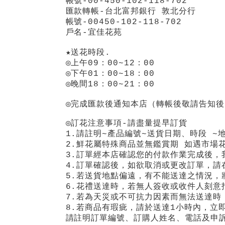
帳號-00-450-102-118-702
匯款轉帳-台北富邦銀行 敦北分行
帳號-00450-102-118-702
戶名-宜佳花苑
★送花時段.
◎上午09：00~12：00
◎下午01：00~18：00
◎晚間18：00~21：00
◎完成匯款後通知本店（轉帳後敬請告知後
◎訂花注意事項-請盡量提早訂貨
1.請註明~產品編號~送貨日期、時段 ~
2.鮮花屬特殊商品並無鑑賞期 如遇市場
3.訂單經本店確認您的付款作業完成後，
4.訂單確認後，如欲取消或更改訂單，請
5
.
若送貨地點偏遠，有不能送達之情況，
6.花禮送達時，若無人簽收或收件人刻意
7.若為天災或不可抗力因素而無法送達時
8.若商品有瑕疵，請於送達1小時內，立
請註明訂單編號、訂購人姓名、電話及申訴