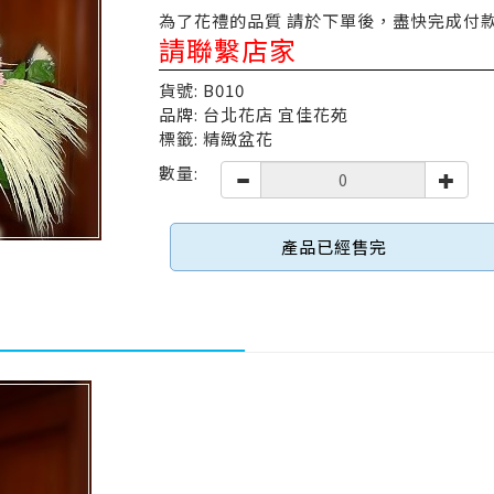
為了花禮的品質 請於下單後，盡快完成付款
請聯繫店家
貨號: B010
品牌: 台北花店 宜佳花苑
標籤: 精緻盆花
數量:
產品已經售完