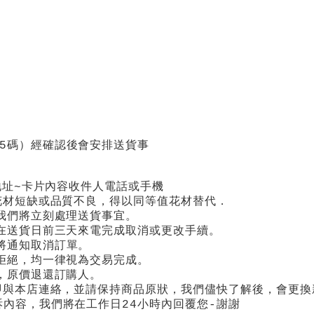
5碼）
經確認後會安排送貨事
地址~卡片內容收件人電話或手機
花材短缺或品質不良，得以同等值花材替代．
我們將立刻處理送貨事宜。
在送貨日前三天來電完成取消或更改手續。
將通知取消訂單。
拒絕，均一律視為交易完成。
，原價退還訂購人。
即與本店連絡，並請保持商品原狀，我們儘快了解後，會更
內容，我們將在工作日24小時內回覆您-謝謝