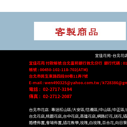
宜佳花苑-台北花店 
宜佳花苑
付款帳號
:台北富邦銀行敦北分行
銀行代碼 : 01
帳號 : 00450-102-118-702(ATM)
台北市民生東路四段80
巷
11
弄
7號
E-mail : wen490325@yahoo.com.tw / k728386@g
電話 :
02-2717-3194
傳真 :
02-2712-2087
台北市花店 : 專送松山區/大安區/信義區/中山區/中正區
台北花店,桃園花店,台中花店,高雄花店,網路訂花,送花,插花
婚禮佈置,會場佈置,插花教學,玫瑰,白玫瑰,百合花,向日