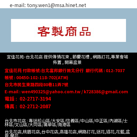
e-mail: tony.wen1@msa.hinet.net
宜佳花苑-台北花店 提供傳情花束 , 節慶花禮 , 網路訂花,
專業會場
佈置 ,
開幕盆景
宜佳花苑
付款帳號
:台北富邦銀行敦北分行
銀行代碼 : 012-7037
帳號 : 00450-102-118-702(ATM)
台北市民生東路四段80
巷
11
弄
7號
E-mail : wen490325@yahoo.com.tw / k728386@gmail.com
電話 :
02-2717-3194
傳真 :
02-2712-2087
台北市花店 : 專送松山區/大安區/信義區/中山區/中正區/內湖區/士
林區/文山區/大同
區/萬華區/南港區
台北花店,桃園花店,台中花店,高雄花店,網路訂花,送花,插花,花籃,盆
栽,蘭花,