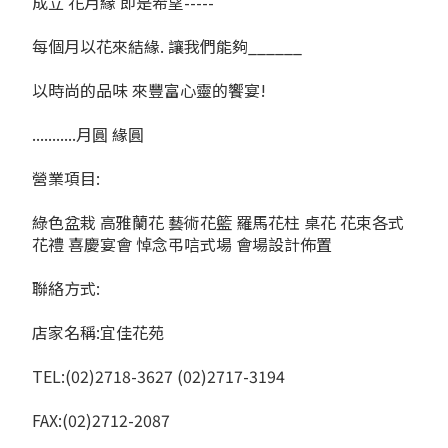
成立 花月緣 即是希望-----
每個月以花來結緣. 讓我們能夠______
以時尚的品味 來豐富心靈的饗宴!
...........月圓 緣圓
營業項目:
綠色盆栽 高雅蘭花 藝術花籃 羅馬花柱 桌花 花束各式
花禮 喜慶宴會 悼念弔唁式場 會場設計佈置
聯絡方式:
店家名稱:宜佳花苑
TEL:(02)2718-3627 (02)2717-3194
FAX:(02)2712-2087