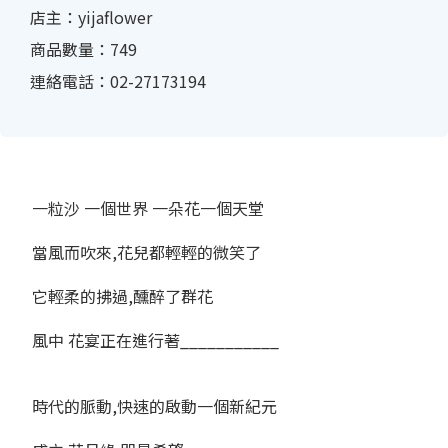
店主：yijaflower
商品數量：749
連絡電話：02-27173194
一粒沙 一個世界 一朵花一個天堂
當風而吹來,花兒都輕輕的微笑了
它輕柔的拂過,醺醉了群花
風中 花宴正在進行著___________
時代的脈動,快速的啟動一個新紀元