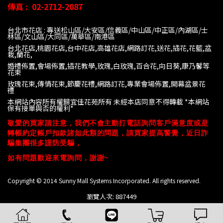
傳真 :
02-2712-2087
台北市花店 : 專送松山區/大安區/信義區/中山區/中正區/內湖區/士
林區/文山區/大同
區/萬華區/南港區
台北花店,桃園花店,台中花店,高雄花店,網路訂花,送花,插花,花籃,盆
栽,蘭花,
婚禮佈置,會場佈置,插花教學,玫瑰,白玫瑰,百合花,向日葵,康乃馨等
花束
玫瑰花束,傳情花束,節慶花禮,網路訂花,專業會場佈置,開幕盆景花
禮
本網站內容所有權歸宜佳花苑所有 未經本店同意不得轉載 *
本網站
保有接單與否的權利*
敬愛的買家請注意，我們不會主動打電話詢問客戶滿意度或是
轉帳約定帳戶扣款諸如此類的問題，請買家提高警覺，近日詐
騙集團很多謹防受騙，
如有問題歡迎來電詢問，謝謝~
Copyright © 2014 Sunny Mall Systems Incorporated. All rights reserved.
瀏覽人次: 887449