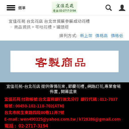
宜佳花苑 台北花店 台北世貿展參展成功花禮
商品資訊 > 弔唁花禮 > 罐頭塔
搜尋
排列方式:
新上架
價格高
價格低
宜佳花苑-台北花店 提供傳情花束 , 節慶花禮 , 網路訂花,
專業會場
佈置 ,
開幕盆景
宜佳花苑
付款帳號
:台北富邦銀行敦北分行
銀行代碼 : 012-7037
帳號 : 00450-102-118-702(ATM)
台北市民生東路四段80
巷
11
弄
7號
E-mail : wen490325@yahoo.com.tw / k728386@gmail.com
電話 :
02-2717-3194