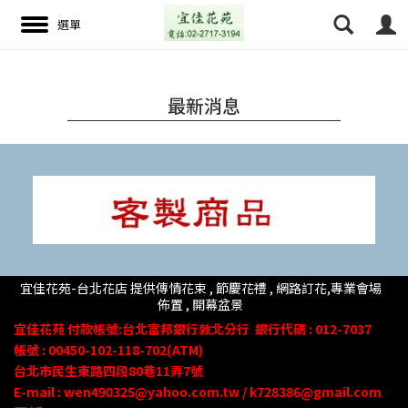
最新消息
搜尋
宜佳花苑-台北花店 提供傳情花束 , 節慶花禮 , 網路訂花,
專業會場
佈置 ,
開幕盆景
宜佳花苑
付款帳號
:台北富邦銀行敦北分行
銀行代碼 : 012-7037
帳號 : 00450-102-118-702(ATM)
台北市民生東路四段80
巷
11
弄
7號
E-mail : wen490325@yahoo.com.tw / k728386@gmail.com