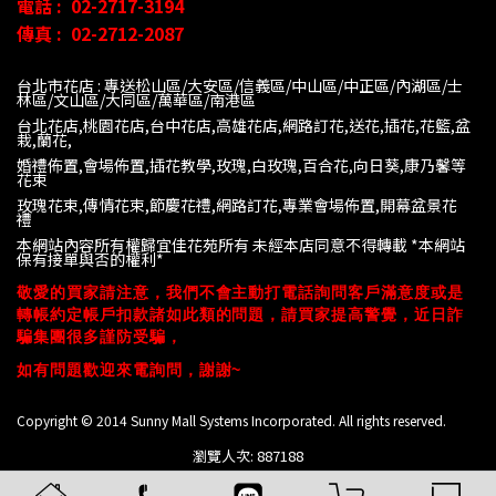
電話 :
02-2717-3194
傳真 :
02-2712-2087
台北市花店 : 專送松山區/大安區/信義區/中山區/中正區/內湖區/士
林區/文山區/大同
區/萬華區/南港區
台北花店,桃園花店,台中花店,高雄花店,網路訂花,送花,插花,花籃,盆
栽,蘭花,
婚禮佈置,會場佈置,插花教學,玫瑰,白玫瑰,百合花,向日葵,康乃馨等
花束
玫瑰花束,傳情花束,節慶花禮,網路訂花,專業會場佈置,開幕盆景花
禮
本網站內容所有權歸宜佳花苑所有 未經本店同意不得轉載 *
本網站
保有接單與否的權利*
敬愛的買家請注意，我們不會主動打電話詢問客戶滿意度或是
轉帳約定帳戶扣款諸如此類的問題，請買家提高警覺，近日詐
騙集團很多謹防受騙，
如有問題歡迎來電詢問，謝謝~
Copyright © 2014 Sunny Mall Systems Incorporated. All rights reserved.
瀏覽人次: 887188