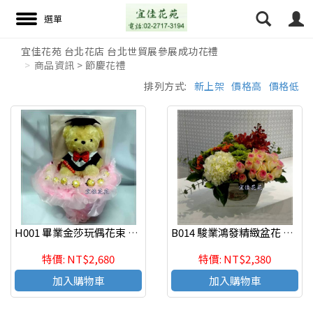
宜佳花苑 台北花店 台北世貿展參展成功花禮
商品資訊 > 節慶花禮
搜尋
排列方式:
新上架
價格高
價格低
H001 畢業金莎玩偶花束 畢業花禮
B014 駿業鴻發精緻盆花 慶祝榮陞、開幕喬遷、參展成功
特價: NT$2,680
特價: NT$2,380
加入購物車
加入購物車