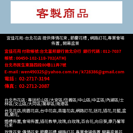
宜佳花苑-台北花店 提供傳情花束 , 節慶花禮 , 網路訂花,
專業會場
佈置 ,
開幕盆景
宜佳花苑
付款帳號
:台北富邦銀行敦北分行
銀行代碼 : 012-7037
帳號 : 00450-102-118-702(ATM)
台北市民生東路四段80
巷
11
弄
7號
E-mail : wen490325@yahoo.com.tw / k728386@gmail.com
電話 :
02-2717-3194
傳真 :
02-2712-2087
台北市花店 : 專送松山區/大安區/信義區/中山區/中正區/內湖區/士
林區/文山區/大同
區/萬華區/南港區
台北花店,桃園花店,台中花店,高雄花店,網路訂花,送花,插花,花籃,盆
栽,蘭花,
婚禮佈置,會場佈置,插花教學,玫瑰,白玫瑰,百合花,向日葵,康乃馨等
花束
玫瑰花束,傳情花束,節慶花禮,網路訂花,專業會場佈置,開幕盆景花