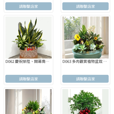
請聯繫店家
請聯繫店家
D062 慶祝榮陞、開幕喬遷、參展成功、招財進寶盆栽
D063 多肉觀賞植物盆栽 辦公室療癒紓壓盆栽 觀葉盆栽
請聯繫店家
請聯繫店家