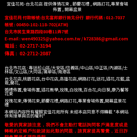
宜佳花苑-台北花店 提供傳情花束 , 節慶花禮 , 網路訂花,
專業會場
佈置 ,
開幕盆景
宜佳花苑
付款帳號
:台北富邦銀行敦北分行
銀行代碼 : 012-7037
帳號 : 00450-102-118-702(ATM)
台北市民生東路四段80
巷
11
弄
7號
E-mail : wen490325@yahoo.com.tw / k728386@gmail.com
電話 :
02-2717-3194
傳真 :
02-2712-2087
台北市花店 : 專送松山區/大安區/信義區/中山區/中正區/內湖區/士
林區/文山區/大同
區/萬華區/南港區
台北花店,桃園花店,台中花店,高雄花店,網路訂花,送花,插花,花籃,盆
栽,蘭花,
婚禮佈置,會場佈置,插花教學,玫瑰,白玫瑰,百合花,向日葵,康乃馨等
花束
玫瑰花束,傳情花束,節慶花禮,網路訂花,專業會場佈置,開幕盆景花
禮
本網站內容所有權歸宜佳花苑所有 未經本店同意不得轉載 *
本網站
保有接單與否的權利*
敬愛的買家請注意，我們不會主動打電話詢問客戶滿意度或是
轉帳約定帳戶扣款諸如此類的問題，請買家提高警覺，近日詐