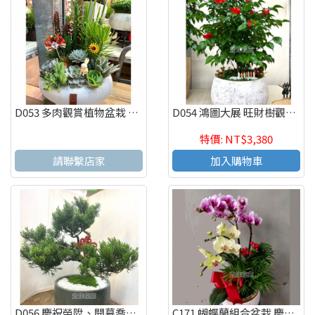
D053 多肉觀賞植物盆栽 辦公室療癒紓壓盆栽 觀葉盆栽
D054 鴻圖大展 旺財樹觀葉植物組合盆栽 桌上組合盆
特價: NT$3,380
請聯繫店家
加入購物車
D056 慶祝榮陞、開幕喬遷、參展成功、招財進寶盆栽
C171 蝴蝶蘭組合盆栽 慶祝榮陞、開幕喬遷、參展成功、祝賀花禮