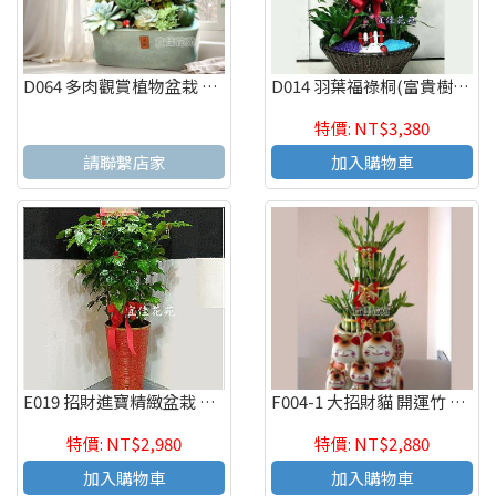
D064 多肉觀賞植物盆栽 辦公室療癒紓壓盆栽 觀葉盆栽
D014 羽葉福祿桐(富貴樹) 喬遷之喜 榮陞誌喜盆栽
特價: NT$3,380
請聯繫店家
加入購物車
E019 招財進寶精緻盆栽 喬遷之喜 榮陞誌喜盆栽
F004-1 大招財貓 開運竹 節節高升 好運連連 開幕賀禮
特價: NT$2,980
特價: NT$2,880
加入購物車
加入購物車