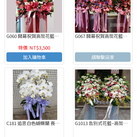
G060 開幕祝賀高架花籃、開幕藝術花籃 慶祝榮陞、開幕喬遷(一個)
G067 開幕祝賀高架花籃、開幕藝術花籃 慶祝榮陞、開幕喬遷(一個)
特價: NT$3,500
加入購物車
請聯繫店家
C181 追思白色蝴蝶蘭 喪禮蝴蝶蘭 弔唁蝴蝶蘭
G1013 告別式花籃~高架花籃 追思高架花籃(一對)