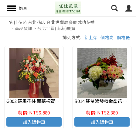
宜佳花苑 台北花店 台北世貿展參展成功花禮
商品資訊 > 台北世貿(南港)展覽
搜尋
排列方式:
新上架
價格高
價格低
G002 羅馬花柱 開幕祝賀高架花籃、開幕藝術花籃
B014 駿業鴻發精緻盆花 慶祝榮陞、開幕喬遷、參展成功
特價: NT$6,880
特價: NT$2,380
加入購物車
加入購物車