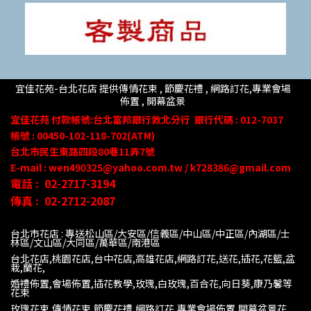
宜佳花苑-台北花店 提供傳情花束 , 節慶花禮 , 網路訂花,
專業會場
佈置 ,
開幕盆景
宜佳花苑
付款帳號
:台北富邦銀行敦北分行
銀行代碼 : 012-7037
帳號 : 00450-102-118-702(ATM)
台北市民生東路四段80
巷
11
弄
7號
E-mail : wen490325@yahoo.com.tw / k728386@gmail.com
電話 :
02-2717-3194
傳真 :
02-2712-2087
台北市花店 : 專送松山區/大安區/信義區/中山區/中正區/內湖區/士
林區/文山區/大同
區/萬華區/南港區
台北花店,桃園花店,台中花店,高雄花店,網路訂花,送花,插花,花籃,盆
栽,蘭花,
婚禮佈置,會場佈置,插花教學,玫瑰,白玫瑰,百合花,向日葵,康乃馨等
花束
玫瑰花束,傳情花束,節慶花禮,網路訂花,專業會場佈置,開幕盆景花