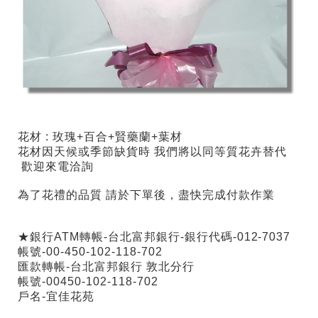
花材 : 玫瑰+百合+賢藥蘭+葉材
花材因天候或季節缺貨時 我們將以同等質花卉替代
歡迎來電洽詢
為了花禮的品質 請於下單後，盡快完成付款作業
★銀行ATM轉帳-台北富邦銀行-銀行代碼-012-7037
帳號-00-450-102-118-702
匯款轉帳-台北富邦銀行 敦北分行
帳號-00450-102-118-702
戶名-宜佳花苑