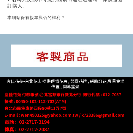
訂購人。
本網站保有接單與否的權利 *
宜佳花苑-台北花店 提供傳情花束 , 節慶花禮 , 網路訂花,
專業會場
佈置 ,
開幕盆景
宜佳花苑
付款帳號
:台北富邦銀行敦北分行
銀行代碼 : 012-7037
帳號 : 00450-102-118-702(ATM)
台北市民生東路四段80
巷
11
弄
7號
E-mail : wen490325@yahoo.com.tw / k728386@gmail.com
電話 :
02-2717-3194
傳真 :
02-2712-2087