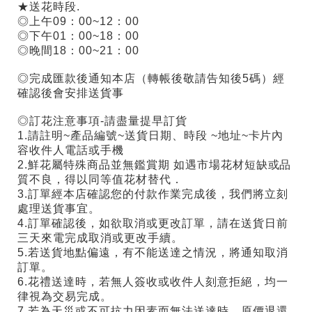
★送花時段.
◎上午09：00~12：00
◎下午01：00~18：00
◎晚間18：00~21：00
◎完成匯款後通知本店（轉帳後敬請告知後5碼）
經
確認後會安排送貨事
◎訂花注意事項-請盡量提早訂貨
1.請註明~產品編號~送貨日期、時段 ~地址~卡片內
容收件人電話或手機
2.鮮花屬特殊商品並無鑑賞期 如遇市場花材短缺或品
質不良，得以同等值花材替代．
3.訂單經本店確認您的付款作業完成後，我們將立刻
處理送貨事宜。
4.訂單確認後，如欲取消或更改訂單，請在送貨日前
三天來電完成取消或更改手續。
5
.
若送貨地點偏遠，有不能送達之情況，將通知取消
訂單。
6.花禮送達時，若無人簽收或收件人刻意拒絕，均一
律視為交易完成。
7.若為天災或不可抗力因素而無法送達時，原價退還