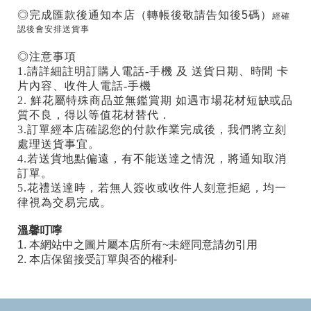
◎完成匯款後通知本店（轉帳後敬請告知後5碼）
經確
認後會安排送貨事
◎注意事項
1.請詳細註明訂購人電話-手機 及 送貨日期、時間 卡
片內容、收件人電話-手機
2. 鮮花屬特殊商品並無鑑賞期 如遇市場花材短缺或品
質不良，得以等值花材替代．
3.訂單經本店確認您的付款作業完成後，我們將立刻
處理送貨事宜。
4.若送貨地點偏遠，有不能送達之情況，將通知取消
訂單。
5.花禮送達時，若無人簽收或收件人刻意拒絕，均一
律視為交易完成。
溫馨叮嚀
1. 本網站中之圖片屬本店所有~未經同意請勿引用
2. 本店保留接受訂單與否的權利-