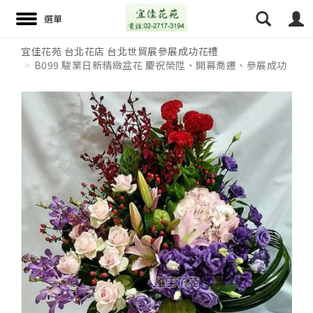
宜佳花苑 台北花店 台北世貿展參展成功花禮
B099 駿業日新精緻盆花 慶祝榮陞、開幕喬遷、參展成功
搜尋