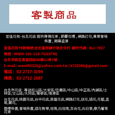
宜佳花苑-台北花店 提供傳情花束 , 節慶花禮 , 網路訂花,
專業會場
佈置 ,
開幕盆景
宜佳花苑
付款帳號
:台北富邦銀行敦北分行
銀行代碼 : 012-7037
帳號 : 00450-102-118-702(ATM)
台北市民生東路四段80
巷
11
弄
7號
E-mail : wen490325@yahoo.com.tw / k728386@gmail.com
電話 :
02-2717-3194
傳真 :
02-2712-2087
台北市花店 : 專送松山區/大安區/信義區/中山區/中正區/內湖區/士
林區/文山區/大同
區/萬華區/南港區
台北花店,桃園花店,台中花店,高雄花店,網路訂花,送花,插花,花籃,盆
栽,蘭花,
婚禮佈置,會場佈置,插花教學,玫瑰,白玫瑰,百合花,向日葵,康乃馨等
花束