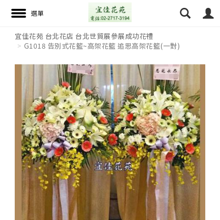
宜佳花苑 台北花店 台北世貿展參展成功花禮
G1018 告別式花籃~高架花籃 追思高架花籃(一對)
搜尋