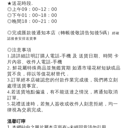
★送花時段.
◎上午09：00~12：00
◎下午01：00~18：00
◎晚間18：00~21：00
◎完成匯款後通知本店（轉帳後敬請告知後5碼）
經確
認後會安排送貨事
◎注意事項
1.請詳細註明訂購人電話-手機 及 送貨日期、時間 卡
片內容、收件人電話-手機
2. 鮮花屬特殊商品並無鑑賞期 如遇市場花材短缺或品
質不良，得以等值花材替代．
3.訂單經本店確認您的付款作業完成後，我們將立刻
處理送貨事宜。
4.若送貨地點偏遠，有不能送達之情況，將通知取消
訂單。
5.花禮送達時，若無人簽收或收件人刻意拒絕，均一
律視為交易完成。
溫馨叮嚀
1. 本網站中之圖片屬本店所有~未經同意請勿引用