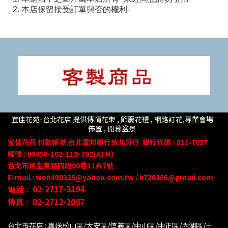
2. 本店保留接受訂單與否的權利-
宜佳花苑-台北花店 提供傳情花束 , 節慶花禮 , 網路訂花,
專業會場
佈置 ,
開幕盆景
宜佳花苑
付款帳號
:台北富邦銀行敦北分行
銀行代碼 : 012-7037
帳號 : 00450-102-118-702(ATM)
台北市民生東路四段80
巷
11
弄
7號
E-mail : wen490325@yahoo.com.tw / k728386@gmail.com
電話 :
02-2717-3194
傳真 :
02-2712-2087
台北市花店 : 專送松山區/大安區/信義區/中山區/中正區/內湖區/士