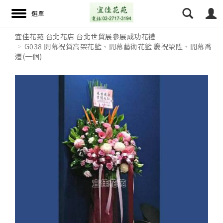
宜佳花苑 台北花店 台北世貿展參展成功花禮
G038 開幕祝賀高架花籃、開幕藝術花籃 慶祝榮陞、開幕喬
遷(一個)
搜尋