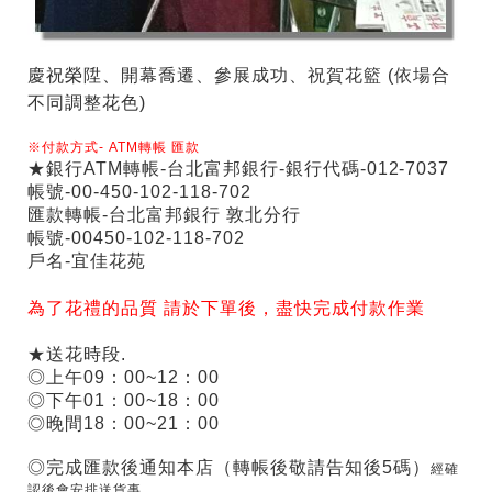
慶祝榮陞、開幕喬遷、參展成功、祝賀花籃
(依場合
不同調整花色)
※付款方式-
ATM
轉帳
匯款
★銀行ATM轉帳-台北富邦銀行-銀行代碼-012-7037
帳號-00-450-102-118-702
匯款轉帳-台北富邦銀行 敦北分行
帳號-00450-102-118-702
戶名-宜佳花苑
為了花禮的品質 請於下單後，盡快完成付款作業
★送花時段.
◎上午09：00~12：00
◎下午01：00~18：00
◎晚間18：00~21：00
◎完成匯款後通知本店（轉帳後敬請告知後5碼）
經確
認後會安排送貨事