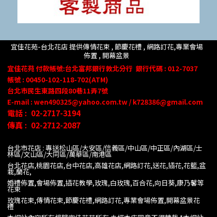
宜佳花苑-台北花店 提供傳情花束 , 節慶花禮 , 網路訂花,
專業會場
佈置 ,
開幕盆景
宜佳花苑
付款帳號
:台北富邦銀行敦北分行
銀行代碼 : 012-7037
帳號 : 00450-102-118-702(ATM)
台北市民生東路四段80
巷
11
弄
7號
E-mail : wen490325@yahoo.com.tw / k728386@gmail.com
電話 :
02-2717-3194
傳真 :
02-2712-2087
台北市花店 : 專送松山區/大安區/信義區/中山區/中正區/內湖區/士
林區/文山區/大同
區/萬華區/南港區
台北花店,桃園花店,台中花店,高雄花店,網路訂花,送花,插花,花籃,盆
栽,蘭花,
婚禮佈置,會場佈置,插花教學,玫瑰,白玫瑰,百合花,向日葵,康乃馨等
花束
玫瑰花束,傳情花束,節慶花禮,網路訂花,專業會場佈置,開幕盆景花
禮