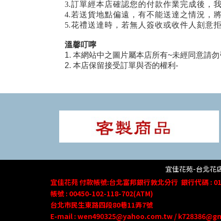
3.訂單經本店確認您的付款作業完成後，
4.若送貨地點偏遠，有不能送達之情況，
5.花禮送達時，若無人簽收或收件人刻意
溫馨叮嚀
1. 本網站中之圖片屬本店所有~未經同意請勿
2. 本店保留接受訂單與否的權利-
宜佳花苑-台北花店 
宜佳花苑
付款帳號
:台北富邦銀行敦北分行
銀行代碼 : 01
帳號 : 00450-102-118-702(ATM)
台北市民生東路四段80
巷
11
弄
7號
E-mail : wen490325@yahoo.com.tw / k728386@g