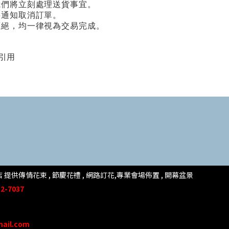
我們將立刻處理送貨事宜。
將通知取消訂單。
拒絕，均一律視為交易完成。
引用
提供傳情花束 , 節慶花禮 , 網路訂花,
專業會場佈置 ,
開幕盆景
2-7037
mail.com