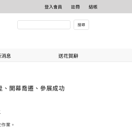
登入會員
註冊
結帳
新消息
送花賀辭
榮陞、開幕喬遷、參展成功
之
款作業。