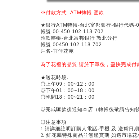
※付款方式-
ATM
轉帳
匯款
★銀行ATM轉帳-台北富邦銀行-銀行代碼-01
帳號-00-450-102-118-702
匯款轉帳-台北富邦銀行 敦北分行
帳號-00450-102-118-702
戶名-宜佳花苑
為了花禮的品質 請於下單後，盡快完成付
★送花時段.
◎上午09：00~12：00
◎下午01：00~18：00
◎晚間18：00~21：00
◎完成匯款後通知本店（轉帳後敬請告知後
◎注意事項
1.請詳細註明訂購人電話-手機 及 送貨日
2. 鮮花屬特殊商品並無鑑賞期 如遇市