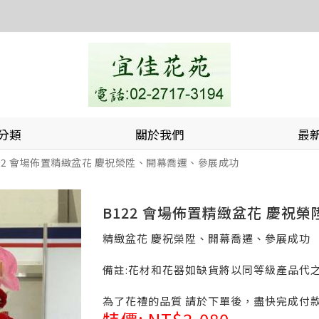
分類
關於我們
最
22 會場佈置精緻盆花 慶祝榮陞、開幕喬遷、參展成功
B122 會場佈置精緻盆花 慶祝
精緻盆花 慶祝榮陞、開幕喬遷、參展成功
備註:花材和花器如缺貨將以同等級產品代
為了花禮的品質 請於下單後，盡快完成付