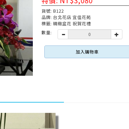
特價: NT$3,080
貨號: B122
品牌: 台北花店 宜佳花苑
標籤: 精緻盆花 祝賀花禮
數量:
加入購物車