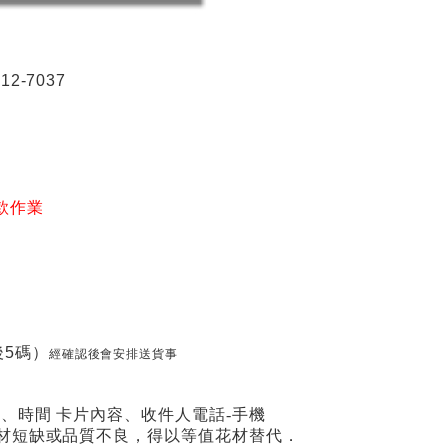
2-7037
款作業
5碼）
經確認後會安排送貨事
期、時間 卡片內容、收件人電話-手機
場花材短缺或品質不良，得以等值花材替代．