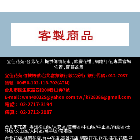
宜佳花苑-台北花店 提供傳情花束 , 節慶花禮 , 網路訂花,
專業會場
佈置 ,
開幕盆景
宜佳花苑
付款帳號
:台北富邦銀行敦北分行
銀行代碼 : 012-7037
帳號 : 00450-102-118-702(ATM)
台北市民生東路四段80
巷
11
弄
7號
E-mail : wen490325@yahoo.com.tw / k728386@gmail.com
電話 :
02-2717-3194
傳真 :
02-2712-2087
台北市花店 : 專送松山區/大安區/信義區/中山區/中正區/內湖區/士
林區/文山區/大同
區/萬華區/南港區
台北花店,桃園花店,台中花店,高雄花店,網路訂花,送花,插花,花籃,盆