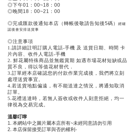
◎下午01：00~18：00
◎晚間18：00~21：00
◎完成匯款後通知本店（轉帳後敬請告知後5碼）
經確
認後會安排送貨事
◎注意事項
1.請詳細註明訂購人電話-手機 及 送貨日期、時間 卡
片內容、收件人電話-手機
2. 鮮花屬特殊商品並無鑑賞期 如遇市場花材短缺或品
質不良，得以等值花材替代．
3.訂單經本店確認您的付款作業完成後，我們將立刻
處理送貨事宜。
4.若送貨地點偏遠，有不能送達之情況，將通知取消
訂單。
5.花禮送達時，若無人簽收或收件人刻意拒絕，均一
律視為交易完成。
溫馨叮嚀
1. 本網站中之圖片屬本店所有~未經同意請勿引用
2. 本店保留接受訂單與否的權利-