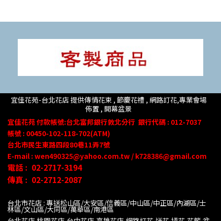
宜佳花苑-台北花店 提供傳情花束 , 節慶花禮 , 網路訂花,
專業會場
佈置 ,
開幕盆景
宜佳花苑
付款帳號
:台北富邦銀行敦北分行
銀行代碼 : 012-7037
帳號 : 00450-102-118-702(ATM)
台北市民生東路四段80
巷
11
弄
7號
E-mail : wen490325@yahoo.com.tw / k728386@gmail.com
電話 :
02-2717-3194
傳真 :
02-2712-2087
台北市花店 : 專送松山區/大安區/信義區/中山區/中正區/內湖區/士
林區/文山區/大同
區/萬華區/南港區
台北花店,桃園花店,台中花店,高雄花店,網路訂花,送花,插花,花籃,盆