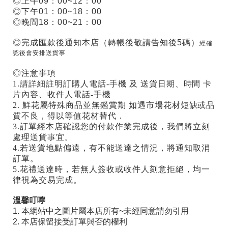
◎上午09：00~12：00
◎下午01：00~18：00
◎晚間18：00~21：00
◎完成匯款後通知本店（轉帳後敬請告知後5碼）
經確
認後會安排送貨事
◎注意事項
1.請詳細註明訂購人電話-手機 及 送貨日期、時間 卡
片內容、收件人電話-手機
2. 鮮花屬特殊商品並無鑑賞期 如遇市場花材短缺或品
質不良，得以等值花材替代．
3.訂單經本店確認您的付款作業完成後，我們將立刻
處理送貨事宜。
4.若送貨地點偏遠，有不能送達之情況，將通知取消
訂單。
5.花禮送達時，若無人簽收或收件人刻意拒絕，均一
律視為交易完成。
溫馨叮嚀
1. 本網站中之圖片屬本店所有~未經同意請勿引用
2. 本店保留接受訂單與否的權利