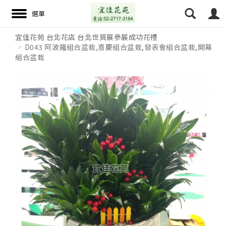
宜佳花苑 台北花店 台北世貿展參展成功花禮
D043 阿波羅組合盆栽,喜慶組合盆栽,發表會組合盆栽,開幕
組合盆栽
搜尋