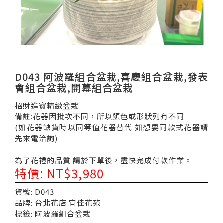
D043 阿波羅組合盆栽,喜慶組合盆栽,發表
會組合盆栽,開幕組合盆栽
招財進寶精緻盆栽
備註:花器因批次不同，所以顏色或形狀列有不同
(如花器缺貨時以同等值花器替代 如想要同款式花器請
先來電洽詢)
為了花禮的品質 請於下單後，盡快完成付款作業。
特價: NT$3,980
貨號: D043
品牌: 台北花店 宜佳花苑
標籤: 阿波羅組合盆栽