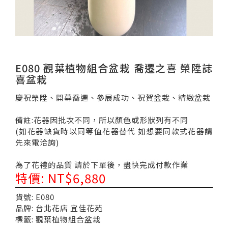
E080 觀葉植物組合盆栽 喬遷之喜 榮陞誌
喜盆栽
慶祝榮陞、開幕喬遷、參展成功、祝賀盆栽、精緻盆栽
備註:花器因批次不同，所以顏色或形狀列有不同
(如花器缺貨時以同等值花器替代 如想要同款式花器請
先來電洽詢)
為了花禮的品質 請於下單後，盡快完成付款作業
特價: NT$6,880
貨號: E080
品牌: 台北花店 宜佳花苑
標籤: 觀葉植物組合盆栽