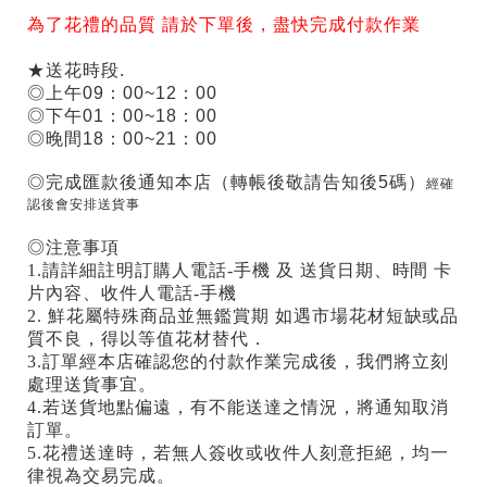
為了花禮的品質 請於下單後，盡快完成付款作業
★送花時段.
◎上午09：00~12：00
◎下午01：00~18：00
◎晚間18：00~21：00
◎完成匯款後通知本店（轉帳後敬請告知後5碼）
經確
認後會安排送貨事
◎注意事項
1.請詳細註明訂購人電話-手機 及 送貨日期、時間 卡
片內容、收件人電話-手機
2. 鮮花屬特殊商品並無鑑賞期 如遇市場花材短缺或品
質不良，得以等值花材替代．
3.訂單經本店確認您的付款作業完成後，我們將立刻
處理送貨事宜。
4.若送貨地點偏遠，有不能送達之情況，將通知取消
訂單。
5.花禮送達時，若無人簽收或收件人刻意拒絕，均一
律視為交易完成。