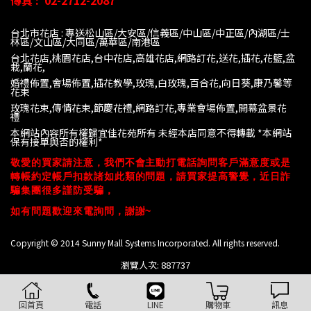
傳真 :
02-2712-2087
台北市花店 : 專送松山區/大安區/信義區/中山區/中正區/內湖區/士
林區/文山區/大同
區/萬華區/南港區
台北花店,桃園花店,台中花店,高雄花店,網路訂花,送花,插花,花籃,盆
栽,蘭花,
婚禮佈置,會場佈置,插花教學,玫瑰,白玫瑰,百合花,向日葵,康乃馨等
花束
玫瑰花束,傳情花束,節慶花禮,網路訂花,專業會場佈置,開幕盆景花
禮
本網站內容所有權歸宜佳花苑所有 未經本店同意不得轉載 *
本網站
保有接單與否的權利*
敬愛的買家請注意，我們不會主動打電話詢問客戶滿意度或是
轉帳約定帳戶扣款諸如此類的問題，請買家提高警覺，近日詐
騙集團很多謹防受騙，
如有問題歡迎來電詢問，謝謝~
Copyright © 2014 Sunny Mall Systems Incorporated. All rights reserved.
瀏覽人次: 887737
回首頁
電話
LINE
購物車
訊息