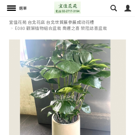
宜佳花苑 台北花店 台北世貿展參展成功花禮
E080 觀葉植物組合盆栽 喬遷之喜 榮陞誌喜盆栽
搜尋