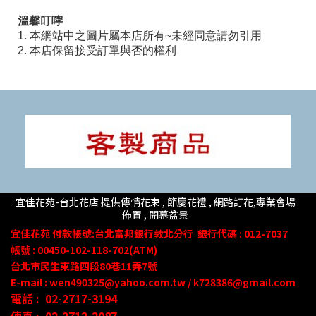
溫馨叮嚀
1. 本網站中之圖片屬本店所有~未經同意請勿引用
2. 本店保留接受訂單與否的權利
宜佳花苑-台北花店 提供傳情花束 , 節慶花禮 , 網路訂花,
專業會場
佈置 ,
開幕盆景
宜佳花苑
付款帳號
:台北富邦銀行敦北分行
銀行代碼 : 012-7037
帳號 : 00450-102-118-702(ATM)
台北市民生東路四段80
巷
11
弄
7號
E-mail : wen490325@yahoo.com.tw / k728386@gmail.com
電話 :
02-2717-3194