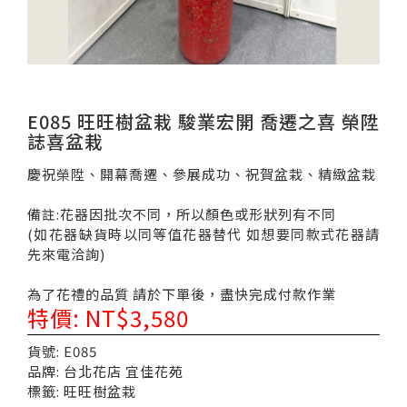
E085 旺旺樹盆栽 駿業宏開 喬遷之喜 榮陞
誌喜盆栽
慶祝榮陞、開幕喬遷、參展成功、祝賀盆栽、精緻盆栽
備註:花器因批次不同，所以顏色或形狀列有不同
(如花器缺貨時以同等值花器替代 如想要同款式花器請
先來電洽詢)
為了花禮的品質 請於下單後，盡快完成付款作業
特價: NT$3,580
貨號: E085
品牌: 台北花店 宜佳花苑
標籤: 旺旺樹盆栽