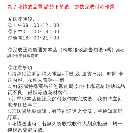
為了花禮的品質 請於下單後，盡快完成付款作業
★送花時段.
◎上午09：00~12：00
◎下午01：00~18：00
◎晚間18：00~21：00
◎完成匯款後通知本店（轉帳後敬請告知後5碼）
經確
認後會安排送貨事
◎注意事項
1.請詳細註明訂購人電話-手機 及 送貨日期、時間 卡
片內容、收件人電話-手機
2. 鮮花屬特殊商品並無鑑賞期 如遇市場花材短缺或品
質不良，得以等值花材替代．
3.訂單經本店確認您的付款作業完成後，我們將立刻
處理送貨事宜。
4.若送貨地點偏遠，有不能送達之情況，將通知取消
訂單。
5.花禮送達時，若無人簽收或收件人刻意拒絕，均一
律視為交易完成。