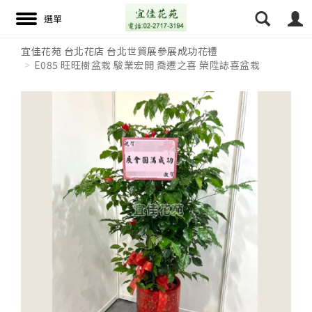
宜佳花苑 台北花店 台北世貿展參展成功花禮
E085 旺旺樹盆栽 駿業宏開 喬遷之喜 榮陞誌喜盆栽
搜尋