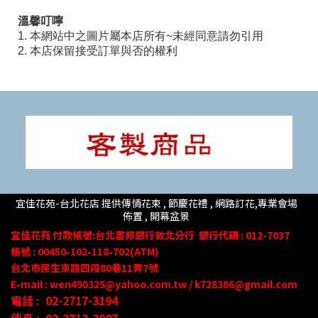
溫馨叮嚀
1. 本網站中之圖片屬本店所有~未經同意請勿引用
2. 本店保留接受訂單與否的權利
宜佳花苑-台北花店 提供傳情花束 , 節慶花禮 , 網路訂花,
專業會場
佈置 ,
開幕盆景
宜佳花苑
付款帳號
:台北富邦銀行敦北分行
銀行代碼 : 012-7037
帳號 : 00450-102-118-702(ATM)
台北市民生東路四段80
巷
11
弄
7號
E-mail : wen490325@yahoo.com.tw / k728386@gmail.com
電話 :
02-2717-3194