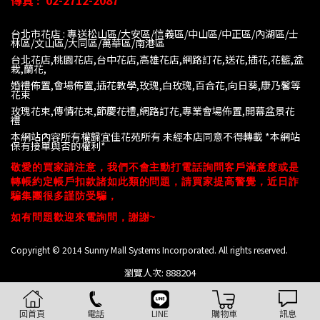
傳真 :
02-2712-2087
台北市花店 : 專送松山區/大安區/信義區/中山區/中正區/內湖區/士
林區/文山區/大同
區/萬華區/南港區
台北花店,桃園花店,台中花店,高雄花店,網路訂花,送花,插花,花籃,盆
栽,蘭花,
婚禮佈置,會場佈置,插花教學,玫瑰,白玫瑰,百合花,向日葵,康乃馨等
花束
玫瑰花束,傳情花束,節慶花禮,網路訂花,專業會場佈置,開幕盆景花
禮
本網站內容所有權歸宜佳花苑所有 未經本店同意不得轉載 *
本網站
保有接單與否的權利*
敬愛的買家請注意，我們不會主動打電話詢問客戶滿意度或是
轉帳約定帳戶扣款諸如此類的問題，請買家提高警覺，近日詐
騙集團很多謹防受騙，
如有問題歡迎來電詢問，謝謝~
Copyright © 2014 Sunny Mall Systems Incorporated. All rights reserved.
瀏覽人次: 888204
回首頁
電話
LINE
購物車
訊息