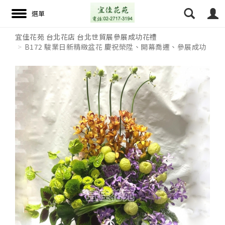
宜佳花苑 台北花店 台北世貿展參展成功花禮
B172 駿業日新精緻盆花 慶祝榮陞、開幕喬遷、參展成功
搜尋