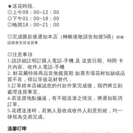
★送花時段.
◎上午09：00~12：00
◎下午01：00~18：00
◎晚間18：00~21：00
◎完成匯款後通知本店（轉帳後敬請告知後5碼）
經確
認後會安排送貨事
◎注意事項
1.請詳細註明訂購人電話-手機 及 送貨日期、時間 卡
片內容、收件人電話-手機
2. 鮮花屬特殊商品並無鑑賞期 如遇市場花材短缺或品
質不良，得以等值花材替代．
3.訂單經本店確認您的付款作業完成後，我們將立刻
處理送貨事宜。
4.若送貨地點偏遠，有不能送達之情況，將通知取消
訂單。
5.花禮送達時，若無人簽收或收件人刻意拒絕，均一
律視為交易完成。
溫馨叮嚀