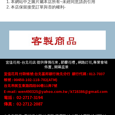
1. 本網站中之圖片屬本店所有~未經同意請勿引用
2. 本店保留接受訂單與否的權利-
宜佳花苑-台北花店 提供傳情花束 , 節慶花禮 , 網路訂花,
專業會場
佈置 ,
開幕盆景
宜佳花苑
付款帳號
:台北富邦銀行敦北分行
銀行代碼 : 012-7037
帳號 : 00450-102-118-702(ATM)
台北市民生東路四段80
巷
11
弄
7號
E-mail : wen490325@yahoo.com.tw / k728386@gmail.com
電話 :
02-2717-3194
傳真 :
02-2712-2087