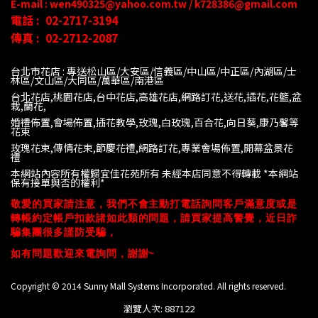
E-mail : wen490325@yahoo.com.tw / k728386@gmail.com
電話 :
02-2717-3194
傳真 :
02-2712-2087
台北市花店 : 專送松山區/大安區/信義區/中山區/中正區/內湖區/士
林區/文山區/大同
區/萬華區/南港區
台北花店,桃園花店,台中花店,高雄花店,網路訂花,送花,插花,花籃,盆
栽,蘭花,
婚禮佈置,會場佈置,插花教學,玫瑰,白玫瑰,百合花,向日葵,康乃馨等
花束
玫瑰花束,傳情花束,節慶花禮,網路訂花,專業會場佈置,開幕盆景花
禮
本網站內容所有權歸宜佳花苑所有 未經本店同意不得轉載 *
本網站
保有接單與否的權利*
敬愛的買家請注意，我們不會主動打電話詢問客戶滿意度或是
轉帳約定帳戶扣款諸如此類的問題，請買家提高警覺，近日詐
騙集團很多謹防受騙，
如有問題歡迎來電詢問，謝謝~
Copyright © 2014 Sunny Mall Systems Incorporated. All rights reserved.
瀏覽人次: 887122