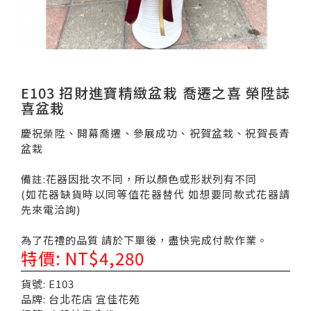
E103 招財進寶精緻盆栽 喬遷之喜 榮陞誌
喜盆栽
慶祝榮陞、開幕喬遷、參展成功、祝賀盆栽、祝賀長青
盆栽
備註:花器因批次不同，所以顏色或形狀列有不同
(如花器缺貨時以同等值花器替代 如想要同款式花器請
先來電洽詢)
為了花禮的品質 請於下單後，盡快完成付款作業。
特價: NT$4,280
貨號: E103
品牌: 台北花店 宜佳花苑