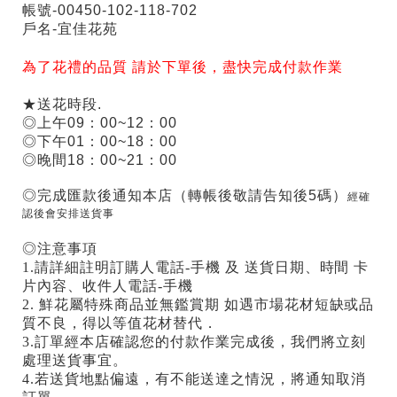
帳號-00450-102-118-702
戶名-宜佳花苑
為了花禮的品質 請於下單後，盡快完成付款作業
★送花時段.
◎上午09：00~12：00
◎下午01：00~18：00
◎晚間18：00~21：00
◎完成匯款後通知本店（轉帳後敬請告知後5碼）
經確
認後會安排送貨事
◎注意事項
1.請詳細註明訂購人電話-手機 及 送貨日期、時間 卡
片內容、收件人電話-手機
2. 鮮花屬特殊商品並無鑑賞期 如遇市場花材短缺或品
質不良，得以等值花材替代．
3.訂單經本店確認您的付款作業完成後，我們將立刻
處理送貨事宜。
4.若送貨地點偏遠，有不能送達之情況，將通知取消