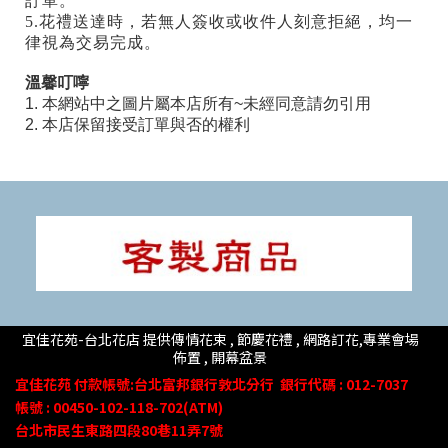
訂單。
5.花禮送達時，若無人簽收或收件人刻意拒絕，均一
律視為交易完成。
溫馨叮嚀
1. 本網站中之圖片屬本店所有~未經同意請勿引用
2. 本店保留接受訂單與否的權利
宜佳花苑-台北花店 提供傳情花束 , 節慶花禮 , 網路訂花,
專業會場
佈置 ,
開幕盆景
宜佳花苑
付款帳號
:台北富邦銀行敦北分行
銀行代碼 : 012-7037
帳號 : 00450-102-118-702(ATM)
台北市民生東路四段80
巷
11
弄
7號