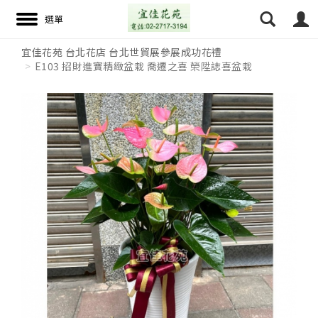
宜佳花苑 台北花店 台北世貿展參展成功花禮
E103 招財進寶精緻盆栽 喬遷之喜 榮陞誌喜盆栽
搜尋