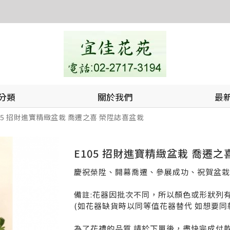
分類
關於我們
最
05 招財進寶精緻盆栽 喬遷之喜 榮陞誌喜盆栽
E105 招財進寶精緻盆栽 喬遷之
慶祝榮陞、開幕喬遷、參展成功、祝賀盆栽
備註:花器因批次不同，所以顏色或形狀列
(如花器缺貨時以同等值花器替代 如想要同
為了花禮的品質 請於下單後，盡快完成付