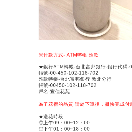
※付款方式-
ATM
轉帳
匯款
★銀行ATM轉帳-台北富邦銀行-銀行代碼-01
帳號-00-450-102-118-702
匯款轉帳-台北富邦銀行 敦北分行
帳號-00450-102-118-702
戶名-宜佳花苑
為了花禮的品質 請於下單後，盡快完成付
★送花時段.
◎上午09：00~12：00
◎下午01：00~18：00