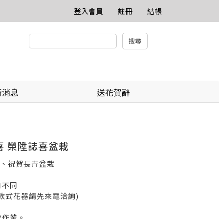
登入會員
註冊
結帳
新消息
送花賀辭
喜 榮陞誌喜盆栽
、祝賀長青盆栽
有不同
款式花器請先來電洽詢)
款作業。