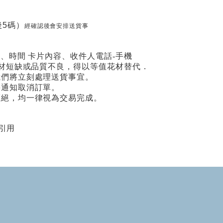
5碼）
經確認後會安排送貨事
期、時間 卡片內容、收件人電話-手機
場花材短缺或品質不良，得以等值花材替代．
我們將立刻處理送貨事宜。
將通知取消訂單。
拒絕，均一律視為交易完成。
引用