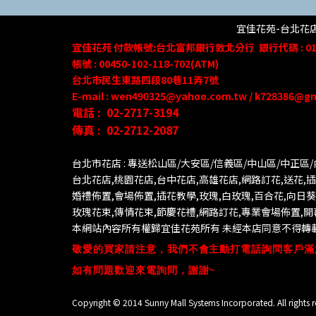
宜佳花苑-台北花店 
宜佳花苑
付款帳號
:台北富邦銀行敦北分行
銀行代碼 : 01
帳號 : 00450-102-118-702(ATM)
台北市民生東路四段80
巷
11
弄
7號
E-mail : wen490325@yahoo.com.tw / k728386@g
電話 :
02-2717-3194
傳真 :
02-2712-2087
台北市花店 : 專送松山區/大安區/信義區/中山區/中正區
台北花店,桃園花店,台中花店,高雄花店,網路訂花,送花,插花
婚禮佈置,會場佈置,插花教學,玫瑰,白玫瑰,百合花,向日
玫瑰花束,傳情花束,節慶花禮,網路訂花,專業會場佈置,
本網站內容所有權歸宜佳花苑所有 未經本店同意不得轉載
敬愛的買家請注意，我們不會主動打電話詢問客戶滿
如有問題歡迎來電詢問，謝謝~
Copyright © 2014 Sunny Mall Systems Incorporated. All rights r