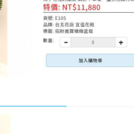
特價: NT$11,880
貨號: E105
品牌: 台北花店 宜佳花苑
標籤: 招財進寶精緻盆栽
數量:
加入購物車