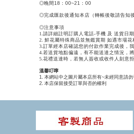
◎晚間18：00~21：00
◎完成匯款後通知本店（轉帳後敬請告知後
◎注意事項
1.請詳細註明訂購人電話-手機 及 送貨日
2. 鮮花屬特殊商品並無鑑賞期 如遇市
3.訂單經本店確認您的付款作業完成後，
4.若送貨地點偏遠，有不能送達之情況，
5.花禮送達時，若無人簽收或收件人刻意
溫馨叮嚀
1. 本網站中之圖片屬本店所有~未經同意請勿
2. 本店保留接受訂單與否的權利