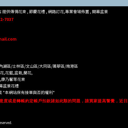
提供傳情花束 , 節慶花禮 , 網路訂花,
專業會場佈置 ,
開幕盆景
2-7037
mail.com
/內湖區/士林區/文山區/大同
區/萬華區/南港區
,花籃,盆栽,蘭花,
葵,康乃馨等花束
開幕盆景花禮
 *
本網站保有接單與否的權利*
意度或是轉帳約定帳戶扣款諸如此類的問題，請買家提高警覺，近日
eserved.