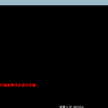
詐騙集團很多謹防受騙，
瀏覽人次: 887054