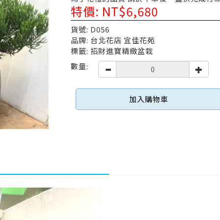
特價: NT$6,680
貨號: D056
品牌: 台北花店 宜佳花苑
標籤: 招財進寶精緻盆栽
數量:
加入購物車