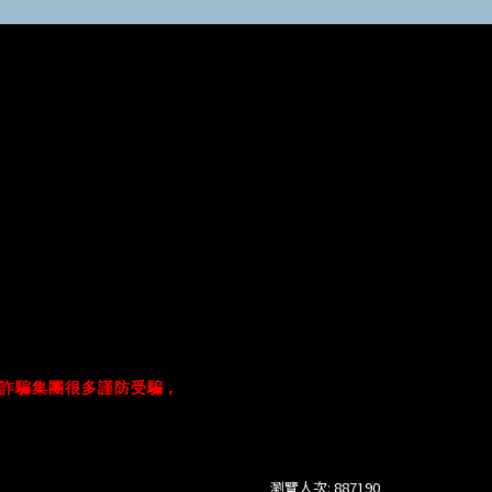
詐騙集團很多謹防受騙，
瀏覽人次: 887190