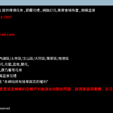
提供傳情花束 , 節慶花禮 , 網路訂花,
專業會場佈置 ,
開幕盆景
2-7037
mail.com
/內湖區/士林區/文山區/大同
區/萬華區/南港區
,花籃,盆栽,蘭花,
葵,康乃馨等花束
開幕盆景花禮
 *
本網站保有接單與否的權利*
意度或是轉帳約定帳戶扣款諸如此類的問題，請買家提高警覺，近日
eserved.