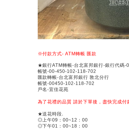
※付款方式-
ATM
轉帳
匯款
★銀行ATM轉帳-台北富邦銀行-銀行代碼-01
帳號-00-450-102-118-702
匯款轉帳-台北富邦銀行 敦北分行
帳號-00450-102-118-702
戶名-宜佳花苑
為了花禮的品質 請於下單後，盡快完成付
★送花時段.
◎上午09：00~12：00
◎下午01：00~18：00