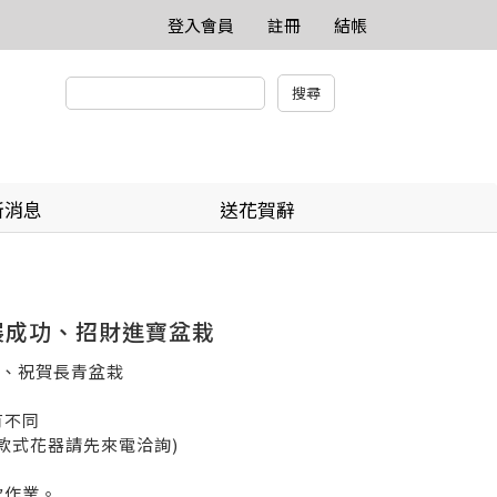
登入會員
註冊
結帳
新消息
送花賀辭
參展成功、招財進寶盆栽
、祝賀長青盆栽
有不同
款式花器請先來電洽詢)
款作業。