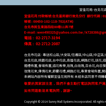
宜佳花苑-台北花店 
宜佳花苑
付款帳號
:台北富邦銀行敦北分行
銀行代碼 : 01
帳號 : 00450-102-118-702(ATM)
台北市民生東路四段80
巷
11
弄
7號
E-mail : wen490325@yahoo.com.tw / k728386@g
電話 :
02-2717-3194
傳真 :
02-2712-2087
台北市花店 : 專送松山區/大安區/信義區/中山區/中正區
台北花店,桃園花店,台中花店,高雄花店,網路訂花,送花,插花
婚禮佈置,會場佈置,插花教學,玫瑰,白玫瑰,百合花,向日
玫瑰花束,傳情花束,節慶花禮,網路訂花,專業會場佈置,
本網站內容所有權歸宜佳花苑所有 未經本店同意不得轉載
敬愛的買家請注意，我們不會主動打電話詢問客戶滿
如有問題歡迎來電詢問，謝謝~
Copyright © 2014 Sunny Mall Systems Incorporated. All rights r