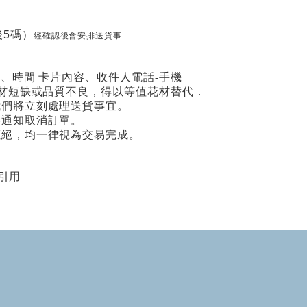
5碼）
經確認後會安排送貨事
期、時間 卡片內容、收件人電話-手機
場花材短缺或品質不良，得以等值花材替代．
我們將立刻處理送貨事宜。
將通知取消訂單。
拒絕，均一律視為交易完成。
引用