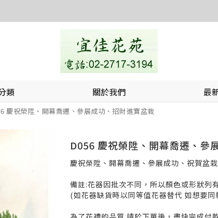
分類
關於我們
最
56 慶祝榮陞、開幕喬遷、參展成功、招財進寶盆栽
D056 慶祝榮陞、開幕喬遷、
慶祝榮陞、開幕喬遷、參展成功、祝賀盆栽
備註:花器因批次不同，所以顏色或形狀列
(如花器缺貨時以同等值花器替代 如想要同
為了花禮的品質 請於下單後，盡快完成付