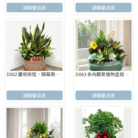
請聯繫店家
請聯繫店家
D062 慶祝榮陞、開幕喬遷、參展成功、招財進寶盆栽
D063 多肉觀賞植物盆栽 辦公室療癒紓壓盆栽 觀葉盆栽
請聯繫店家
請聯繫店家