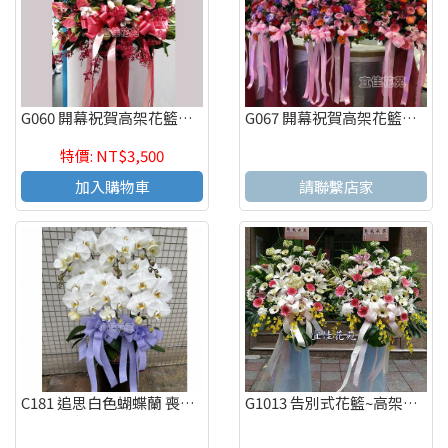
G060 開幕祝賀高架花籃、開幕藝術花籃 慶祝榮陞、開幕喬遷(一個)
G067 開幕祝賀高架花籃、開幕藝術花籃 慶祝榮陞、開幕喬遷(一個)
特價: NT$3,500
加入購物車
請聯繫店家
C181 追思白色蝴蝶蘭 喪禮蝴蝶蘭 弔唁蝴蝶蘭
G1013 告別式花籃~高架花籃 追思高架花籃(一對)