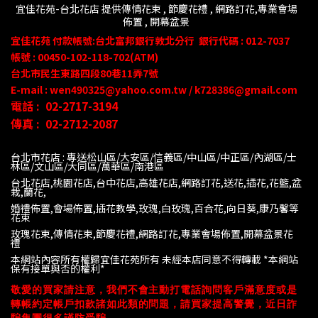
宜佳花苑-台北花店 提供傳情花束 , 節慶花禮 , 網路訂花,
專業會場
佈置 ,
開幕盆景
宜佳花苑
付款帳號
:台北富邦銀行敦北分行
銀行代碼 : 012-7037
帳號 : 00450-102-118-702(ATM)
台北市民生東路四段80
巷
11
弄
7號
E-mail : wen490325@yahoo.com.tw / k728386@gmail.com
電話 :
02-2717-3194
傳真 :
02-2712-2087
台北市花店 : 專送松山區/大安區/信義區/中山區/中正區/內湖區/士
林區/文山區/大同
區/萬華區/南港區
台北花店,桃園花店,台中花店,高雄花店,網路訂花,送花,插花,花籃,盆
栽,蘭花,
婚禮佈置,會場佈置,插花教學,玫瑰,白玫瑰,百合花,向日葵,康乃馨等
花束
玫瑰花束,傳情花束,節慶花禮,網路訂花,專業會場佈置,開幕盆景花
禮
本網站內容所有權歸宜佳花苑所有 未經本店同意不得轉載 *
本網站
保有接單與否的權利*
敬愛的買家請注意，我們不會主動打電話詢問客戶滿意度或是
轉帳約定帳戶扣款諸如此類的問題，請買家提高警覺，近日詐