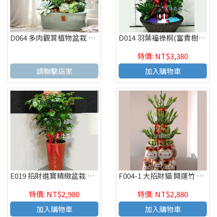
D064 多肉觀賞植物盆栽 辦公室療癒紓壓盆栽 觀葉盆栽
D014 羽葉福祿桐(富貴樹) 喬遷之喜 榮陞誌喜盆栽
特價: NT$3,380
請聯繫店家
加入購物車
E019 招財進寶精緻盆栽 喬遷之喜 榮陞誌喜盆栽
F004-1 大招財貓 開運竹 節節高升 好運連連 開幕賀禮
特價: NT$2,980
特價: NT$2,880
加入購物車
加入購物車