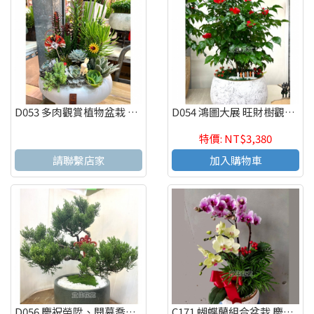
D053 多肉觀賞植物盆栽 辦公室療癒紓壓盆栽 觀葉盆栽
D054 鴻圖大展 旺財樹觀葉植物組合盆栽 桌上組合盆
特價: NT$3,380
請聯繫店家
加入購物車
D056 慶祝榮陞、開幕喬遷、參展成功、招財進寶盆栽
C171 蝴蝶蘭組合盆栽 慶祝榮陞、開幕喬遷、參展成功、祝賀花禮